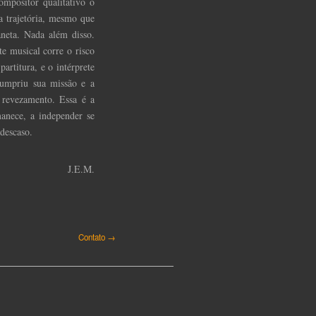
ompositor qualitativo o
 trajetória, mesmo que
neta. Nada além disso.
e musical corre o risco
artitura, e o intérprete
cumpriu sua missão e a
 revezamento. Essa é a
manece, a independer se
descaso.
J.E.M.
Contato →