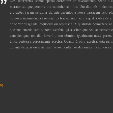
Nós, intérpretes, somos apenas corredores de revezamento, sendo o c
maratonista que percorre um caminho sem fim. Um dia, nós findamos a
gravações façam perdurar durante decênios a nossa passagem pelo pla
Temos a incumbência essencial da transmissão, sem a qual a obra de art
de se ver estagnada, esquecida ou sepultada. A qualidade permanece na p
que nos sucede será o novo estafeta, já a saber que seu antecessor 
entender que, um dia, haverá o seu término igualmente nesse perene
única certeza rigorosamente precisa. Quanto à obra excelsa, esta per
durante décadas ou mais mantiver-se oculta por desconhecimento ou até 
og