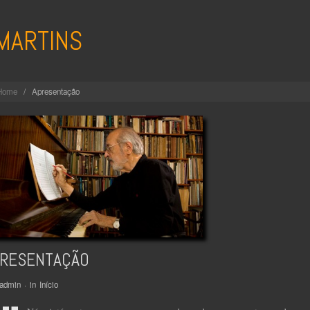
MARTINS
Home
/
Apresentação
RESENTAÇÃO
admin
· in
Início